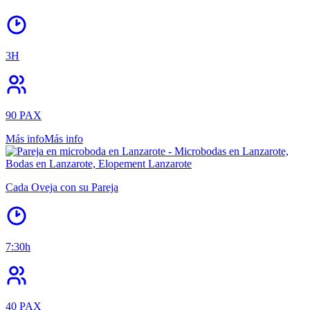
3H
90 PAX
Más info
Más info
Fiesta del
Amor
6H