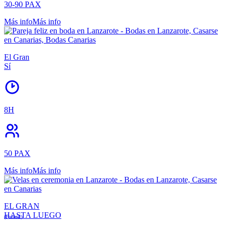
30-90 PAX
Más info
Más info
El Gran
Sí
8H
50 PAX
Más info
Más info
EL GRAN
HASTA LUEGO
(Funeral)